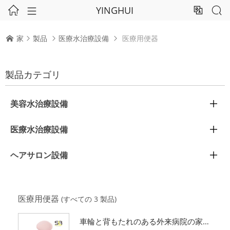
YINGHUI




家
製品
医療水治療設備
医療用便器




製品カテゴリ
美容水治療設備

医療水治療設備

ヘアサロン設備

医療用便器
(すべての 3 製品)
車輪と背もたれのある外来病院の家庭