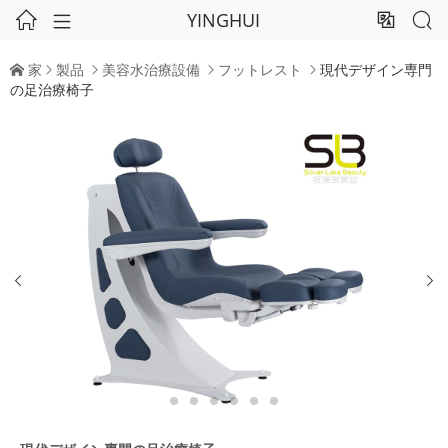
YINGHUI




家
製品
美容水治療設備
フットレスト
現代デザイン専門





の足治療椅子

