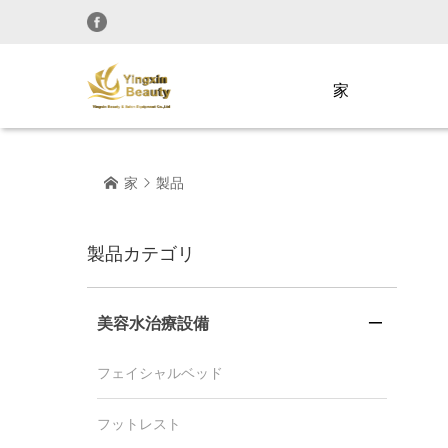
家
家
製品


製品カテゴリ
美容水治療設備

フェイシャルベッド
フットレスト