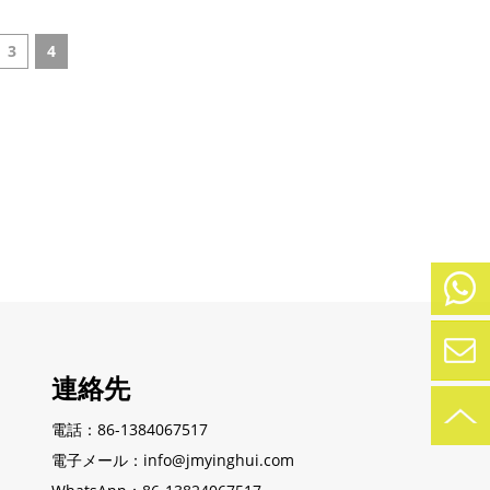
3
4
Mobile
電話番
連絡先
号:
+86-
今すぐ
138-
電話：86-1384067517
2406-
電子メール：info@jmyinghui.com
連絡す
7517