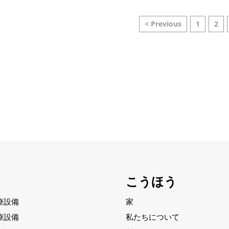
< Previous
1
2
こうほう
療設備
家
療設備
私たちについて