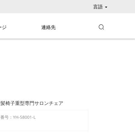
言語
ージ
連絡先

理髪椅子重型専門サロンチェア
号：YH-58001-L